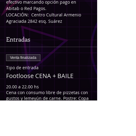
efectivo marcando opción pago en 
Abitab o Red Pagos.
LOCACIÓN:  Centro Cultural Armenio 
Agraciada 2842 esq. Suárez 
Entradas
Venta finalizada
Tipo de entrada
Footloose CENA + BAILE
20.00 a 22.00 hs 

Cena con consumo libre de pizzetas con 
gustos y lemeyún de carne. Postre: Copa 
de Tiramisú. Incluye 2 consumiciones de 
bebidas a elección con o sin alcohol y 
reserva de mesa. 

22.00 a 03.00 am 

Baile. 