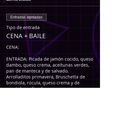
Entradas agotadas
Tipo de entrada
CENA + BAILE
CENA: 

ENTRADA: Picada de jamón cocido, queso 
dambo, queso crema, aceitunas verdes, 
pan de manteca y de salvado. 
Arrolladitos primavera, Bruschetta de 
bondiola, rúcula, queso crema y de 
vegetales salteados con queso crema.

PRINCIPAL: Cazuelita de pollo a la 
plancha con crema de puerro y papas 
rústicas.

POSTRE: Flan casero con dulce de leche 

*NO INCLUYE BEBIDAS.