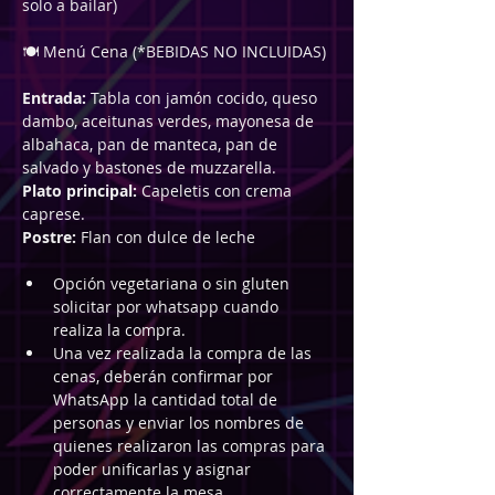
solo a bailar)
🍽️ Menú Cena (*BEBIDAS NO INCLUIDAS)
Entrada: 
Tabla con jamón cocido, queso 
dambo, aceitunas verdes, mayonesa de 
albahaca, pan de manteca, pan de 
salvado y bastones de muzzarella. 
Plato principal: 
Capeletis con crema 
caprese.
Postre: 
Flan con dulce de leche  
Opción vegetariana o sin gluten 
solicitar por whatsapp cuando 
realiza la compra.
Una vez realizada la compra de las 
cenas, deberán confirmar por 
WhatsApp la cantidad total de 
personas y enviar los nombres de 
quienes realizaron las compras para 
poder unificarlas y asignar 
correctamente la mesa.