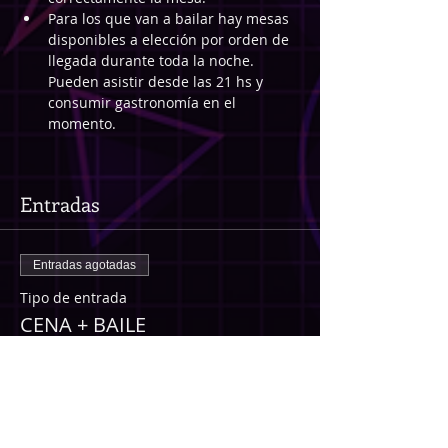
Para los que van a bailar hay mesas 
disponibles a elección por orden de 
llegada durante toda la noche. 
Pueden asistir desde las 21 hs y 
consumir gastronomía en el 
momento.
Entradas
Entradas agotadas
Tipo de entrada
CENA + BAILE
Incluye entrada, plato principal y postre. 
No incluye bebidas. La mesa queda 
reservada toda la noche y, una vez hecha 
la compra o reserva, solo tenés que 
contactarnos por WhatsApp para 