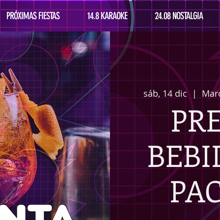
PRÓXIMAS FIESTAS
14.8 KARAOKE
24.08 NOSTALGIA
sáb, 14 dic
  |  
Maro
PR
BEBID
PA